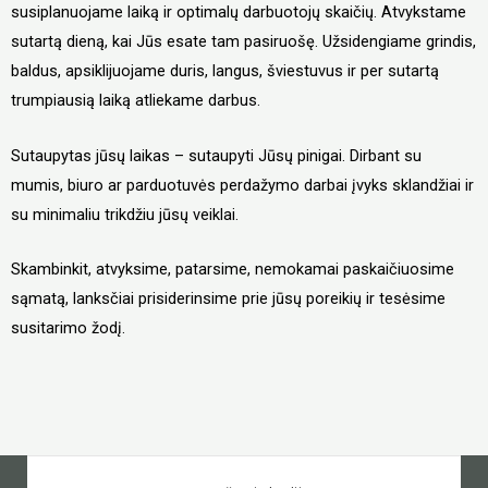
susiplanuojame laiką ir optimalų darbuotojų skaičių. Atvykstame
sutartą dieną, kai Jūs esate tam pasiruošę. Užsidengiame grindis,
baldus, apsiklijuojame duris, langus, šviestuvus ir per sutartą
trumpiausią laiką atliekame darbus.
Sutaupytas jūsų laikas – sutaupyti Jūsų pinigai. Dirbant su
mumis, biuro ar parduotuvės perdažymo darbai įvyks sklandžiai ir
su minimaliu trikdžiu jūsų veiklai.
Skambinkit, atvyksime, patarsime, nemokamai paskaičiuosime
sąmatą, lanksčiai prisiderinsime prie jūsų poreikių ir tesėsime
susitarimo žodį.