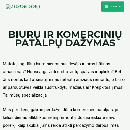
MENIU
BIURŲ IR KOMERCINIŲ
PATALPŲ DAŽYMAS
Matote, jog Jūsų biuro sienos nusidėvėjo ir joms būtinas
atnaujimas? Norisi atgaivinti darbo vietų spalvas ir aplinką? Bet
Jūs norite, kad atsinaujinimas netaptų amžiaus remontu, o biuro
ar parduotuvės veikla susitrukdytų mažiausiai? Kreipkitės į mus
!
Tai mūsų specializacija
!
Mes per dieną galime perdažyti Jūsų komercines patalpas, per
kelias dienas atlikti kosmetinį remontą. Jūs išreiškiate savo
poreikį, kaip skubiai jums reikia atlikti perdažymo darbus, mes