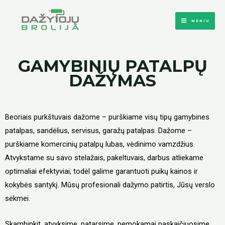
MENIU
GAMYBINIŲ PATALPŲ
DAŽYMAS
Beoriais purkštuvais dažome – purškiame visų tipų gamybines
patalpas, sandėlius, servisus, garažų patalpas. Dažome –
purškiame komercinių patalpų lubas, vėdinimo vamzdžius.
Atvykstame su savo stelažais, pakeltuvais, darbus atliekame
optimaliai efektyviai, todėl galime garantuoti puikų kainos ir
kokybės santykį. Mūsų profesionali dažymo patirtis, Jūsų verslo
sėkmei.
Skambinkit, atvyksime, patarsime, nemokamai paskaičiuosime