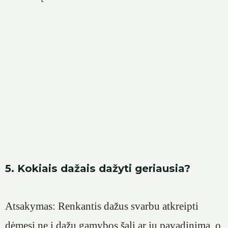
5. Kokiais dažais dažyti geriausia?
Atsakymas: Renkantis dažus svarbu atkreipti
dėmesį ne į dažų gamybos šalį ar jų pavadinimą, o