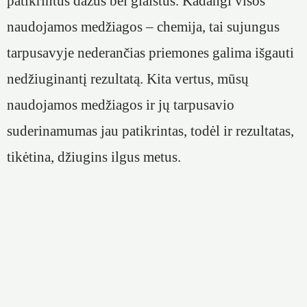
patikrintus dažus bei glaistus. Kadangi visos
naudojamos medžiagos – chemija, tai sujungus
tarpusavyje nederančias priemones galima išgauti
nedžiuginantį rezultatą. Kita vertus, mūsų
naudojamos medžiagos ir jų tarpusavio
suderinamumas jau patikrintas, todėl ir rezultatas,
tikėtina, džiugins ilgus metus.